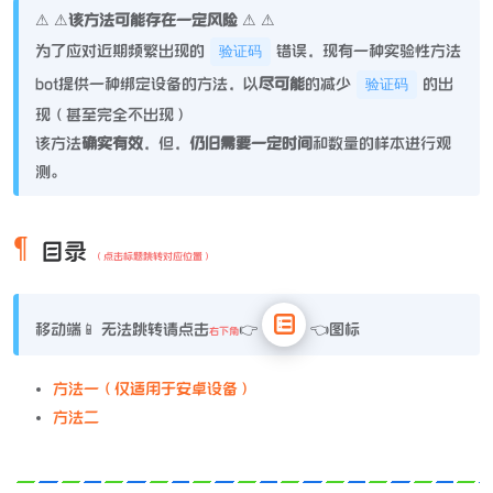
⚠ ⚠
该方法可能存在一定风险
⚠ ⚠
为了应对近期频繁出现的
错误，现有一种实验性方法
验证码
bot提供一种绑定设备的方法，以
尽可能
的减少
的出
验证码
现（甚至完全不出现）
该方法​
确实有效
​，但，
仍旧需要一定时间
和数量的样本进行观
测。
目录
（点击标题跳转对应位置）
移动端📱 无法跳转请点击
👉
👈图标
右下角
方法一（仅适用于安卓设备）
方法二