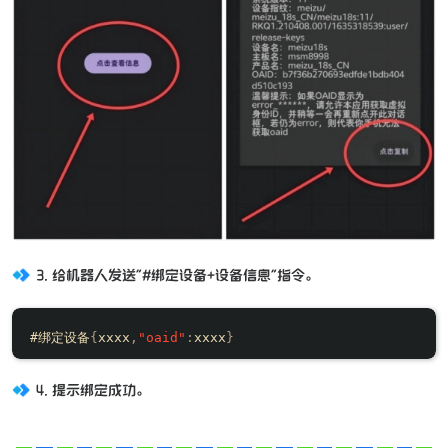
3. 给机器人发送"#绑定设备+设备信息"指令。
#绑定设备
{
xxxx
,
"oaid"
:
xxxx
}
4. 提示绑定成功。