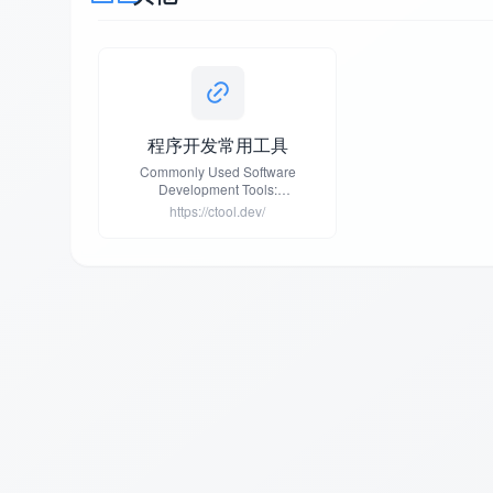
程序开发常用工具
Commonly Used Software
Development Tools:
Hash/Encrypt/Decrypt/Code
https://ctool.dev/
Convert/Timestamp/Qrcode/IP
Query/Code
Formatter/Unicode/Regex/...