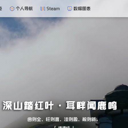
迹
个人导航
Steam
数据图表
深山踏红叶·耳畔闻鹿鸣
曲则全，枉则直，洼则盈，敝则新。